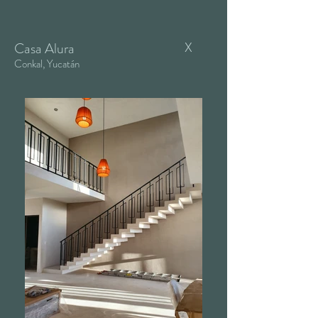
X
Casa Alura
Conkal, Yucatán